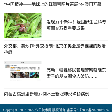
“中国精神——地球上的红飘带图片巡展”在澳门开幕
发现31个新种！我国野生兰科专
项调查取得重要成果
外交部：美炒作“外交抵制”北京冬奥会是赤裸裸的政治
挑衅
感动！牺牲移民管理警察蔡晓东
妻子的朋友圈令人破防……
内蒙古满洲里新增37例本土新冠肺炎确诊病例
Copyright 2015-2022 今日技术网 版权所有 备案号：
沪ICP备2022005074