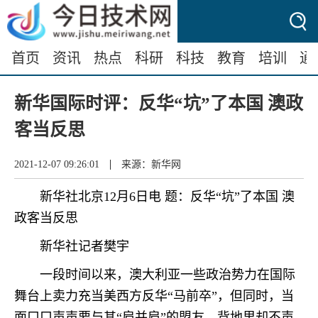
首页
资讯
热点
科研
科技
教育
培训
通
新华国际时评：反华“坑”了本国 澳政
客当反思
|
2021-12-07 09:26:01
来源：新华网
新华社北京12月6日电 题：反华“坑”了本国 澳
政客当反思
新华社记者樊宇
一段时间以来，澳大利亚一些政治势力在国际
舞台上卖力充当美西方反华“马前卒”，但同时，当
面口口声声要与其“肩并肩”的盟友，背地里却不声