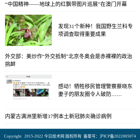
“中国精神——地球上的红飘带图片巡展”在澳门开幕
发现31个新种！我国野生兰科专
项调查取得重要成果
外交部：美炒作“外交抵制”北京冬奥会是赤裸裸的政治
挑衅
感动！牺牲移民管理警察蔡晓东
妻子的朋友圈令人破防……
内蒙古满洲里新增37例本土新冠肺炎确诊病例
Copyright 2015-2022 今日技术网 版权所有 备案号：
沪ICP备2022005074