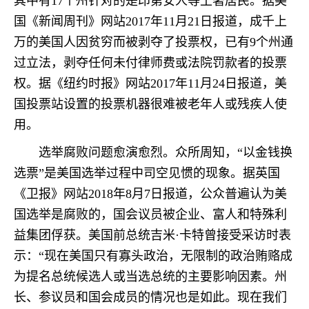
其中有17个州针对的是印第安人等土著居民。据美
国《新闻周刊》网站2017年11月21日报道，成千上
万的美国人因贫穷而被剥夺了投票权，已有9个州通
过立法，剥夺任何未付律师费或法院罚款者的投票
权。据《纽约时报》网站2017年11月24日报道，美
国投票站设置的投票机器很难被老年人或残疾人使
用。
选举腐败问题愈演愈烈。众所周知，“以金钱换
选票”是美国选举过程中司空见惯的现象。据英国
《卫报》网站2018年8月7日报道，公众普遍认为美
国选举是腐败的，国会议员被企业、富人和特殊利
益集团俘获。美国前总统吉米·卡特曾接受采访时表
示：“现在美国只有寡头政治，无限制的政治贿赂成
为提名总统候选人或当选总统的主要影响因素。州
长、参议员和国会成员的情况也是如此。现在我们