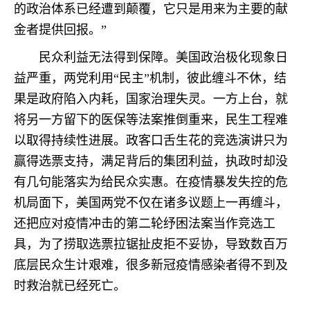
的政治体系已经遭到颠覆，它只是用来为主要的献
金者提供回报。”
民众利益无法得到保障。美国政治极化现象日
益严重，两党利用“民主”机制，彼此缠斗不休，结
果是政府陷入内耗，国家治理失灵。一方上台，就
将另一方留下的医保等法案推倒重来，民生工程难
以取得持续性进展。政客口舌生花的竞选演讲只为
赢得选票支持，满足背后的集团利益，执政时却没
有几句能落实为给民众实惠。在疫情暴发失控的危
机局面下，美国两党不仅在诸多议题上一再缠斗，
还把应对疫情冲击的第二轮纾困法案当作竞选工
具，为了捞取选票拉锯扯皮拒不妥协，导致数百万
底层民众生计艰难，很多新冠疫情感染者得不到及
时救治就已经死亡。