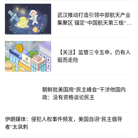
武汉推动打造引领中部航天产业
集聚区 锚定“中国航天第三极”目
标
【关注】监管三令五申，仍有人
铤而走险
朝鲜批美国用“民主峰会”干涉他国内
政：没有资格谈论民主
伊朗媒体：侵犯人权事件频发，美国自诩"民主倡导
者"太讽刺