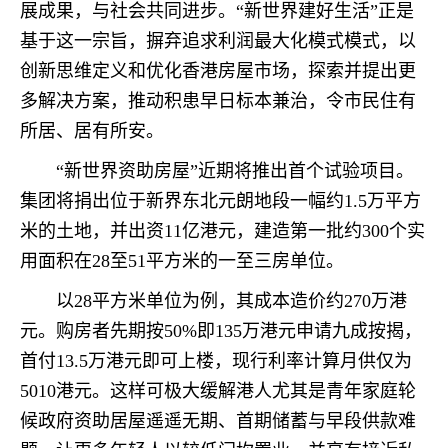
展成果，与社会共同进步。“新世界建好生活”正是
基于这一宗旨，摒弃追求利润最大化模式模式，以
创新思维定义和优化香港房屋市场，探索并提出更
多解决方案，推动积患早日标本兼治，令市民住有
所居、居有所安。
“新世界资助房屋”近期将推出首个试验项目。
集团将捐出位于新界东北元朗地段一幅约1.5万平方
米的土地，并出资11亿港元，建造第一批约300个实
用面积在28至51平方米的一至三房单位。
以28平方米单位为例，其成本造价约270万港
元。购房者先期按50%即135万港元申请九成按揭，
首付13.5万港元即可上楼，现行利率计算月供仅为
5010港元。这样可极大缓解港人尤其是青年家庭轮
候政府资助居屋遥遥无期、首期储蓄与早段供款难