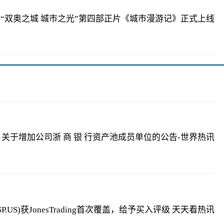
“双奥之城 城市之光”第四部正片《城市漫游记》正式上线
 关于增加公司浙 商 银 行资产池成员单位的公告-世界热讯
tal(BRSP.US)获JonesTrading首次覆盖，给予买入评级 天天看热讯